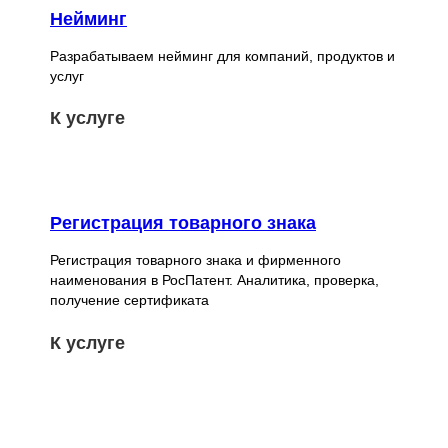
Нейминг
Разрабатываем нейминг для компаний, продуктов и
услуг
К услуге
ДИЗАЙН-СТУДИЯ
ИГОРЯ ШЕСТАКОВА
Регистрация товарного знака
c 1991 года
Регистрация товарного знака и фирменного
наименования в РосПатент. Аналитика, проверка,
СТУДИЯ
получение сертификата
ПОРТФОЛИО
К услуге
О СТУДИИ
КОНТАКТЫ