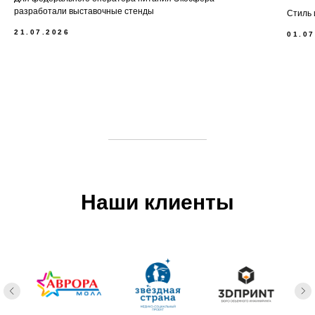
разработали выставочные стенды
logomen@mail.ru
Стиль 
21.07.2026
01.07
г. Самара,
ул. Партизанская, 246,
офис 410
Наши клиенты