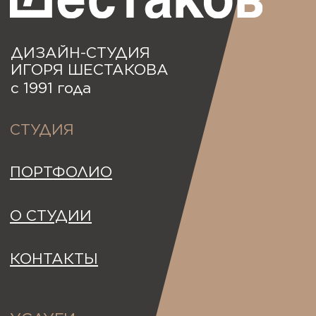
Workspace
Behance
DProfile
Telegram
+7 927 207 1406
logomen@mail.ru
г. Самара,
ул. Партизанская, 246,
офис 410