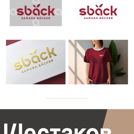
О СТУДИИ
КОНТАКТЫ
УСЛУГИ
Разработка логотипа
Ребрендинг
Дизайн упаковки
Разработка фирменного
наименования
Регистрация
товарного знака