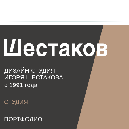
Ребрендинг
Дизайн упаковки
Разработка фирменного
наименования
Регистрация
товарного знака
Workspace
Behance
DProfile
Telegram
+7 927 207 1406
logomen@mail.ru
г. Самара,
ул. Партизанская, 246,