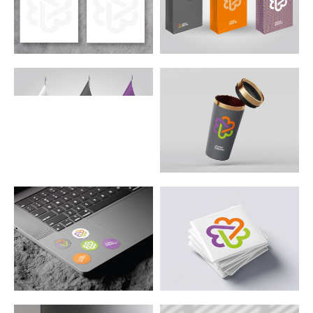
Разработка логотипа
Ребрендинг
Дизайн упаковки
Разработка фирменного
наименования
Регистрация
товарного знака
Workspace
Behance
DProfile
Telegram
+7 927 207 1406
logomen@mail.ru