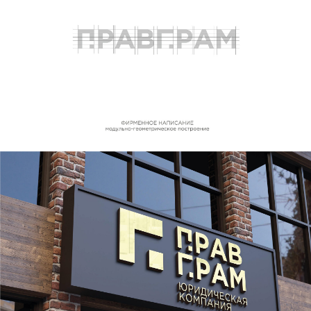
Дизайн упаковки
Разработка фирменного
наименования
Регистрация
товарного знака
Workspace
Behance
DProfile
Telegram
+7 927 207 1406
logomen@mail.ru
г. Самара,
ул. Партизанская, 246,
офис 410