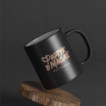
Workspace
Behance
DProfile
Telegram
+7 927 207 1406
logomen@mail.ru
г. Самара,
ул. Партизанская, 246,
офис 410