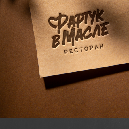
ПОРТФОЛИО
О СТУДИИ
КОНТАКТЫ
УСЛУГИ
Разработка логотипа
Ребрендинг
Дизайн упаковки
Разработка фирменного
наименования
Регистрация
товарного знака