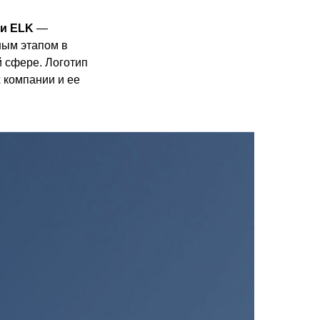
и ELK
—
ным этапом в
й сфере. Логотип
 компании и ее