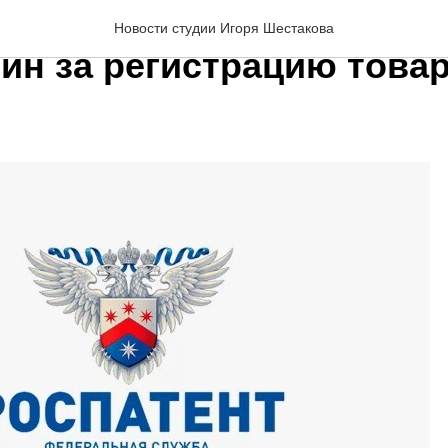
м внимание: повышени
Новости студии Игоря Шестакова
ин за регистрацию това